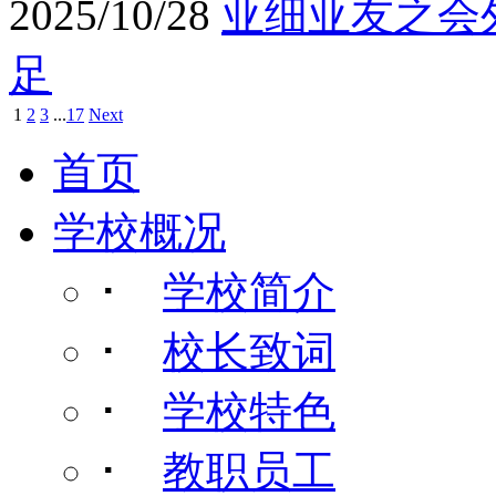
2025/10/28
亚细亚友之会
足
1
2
3
...
17
Next
首页
学校概况
･
学校简介
･
校长致词
･
学校特色
･
教职员工