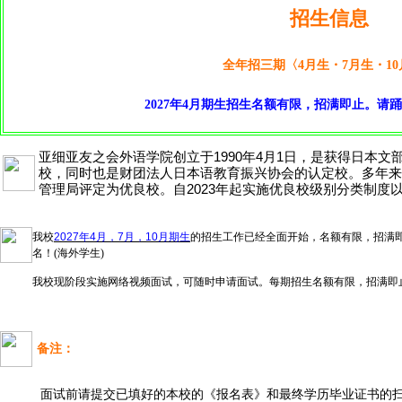
招生信息
全年招三期〈4月生・7月生・1
2027年4月期生招生名额有限，招满即止。请
亚细亚友之会外语学院创立于1990年4月1日，是获得日本
校，同时也是财团法人日本语教育振兴协会的认定校。多年来
管理局评定为优良校。自2023年起实施优良校级别分类制度以
我校
2027年4月，7月，10月期生
的招生工作已经全面开始，名额有限，招满
名！(海外学生)
我校现阶段实施网络视频面试，可随时申请面试。每期招生名额有限，招满即
备注：
面试前请提交已填好的本校的《报名表》和最终学历毕业证书的