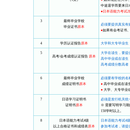
中途退学而要来日
●日本语能力考试
3
最终毕业学校
必须要提供真实有
毕业证书
原本
●
如果有会考证书
4
学历认证报告
原本
大学和大专毕业生
5
大学在读生，要提
高考/会考成绩认证报告
原本
高中毕业或在读生
高考成绩分数高者
6
最终毕业学校
必须要有学校的名
成绩证明书
原本
●
高中毕业或在读
●
大学、大专毕业
7
日语学习证明书
必须是发行机关统
证明书
原本
※ 需要写明学习
150学时以上。
8
日本语能力考试4级
日本语能力考试4级
以上合格证书和成绩表
原本
参加考试者，请提