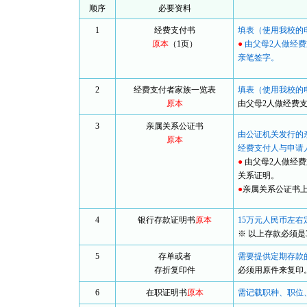
顺序
必要资料
1
经费支付书
填表（使用我校的
原本
（1页）
●
由父母2人做经
亲笔签字。
2
经费支付者家族一览表
填表（使用我校的
原本
由父母2人做经费
3
亲属关系公证书
由公证机关发行的
原本
经费支付人与申请
●
由父母2人做经
关系证明。
●
亲属关系公证书
4
银行存款证明书
原本
15万元人民币左
※ 以上存款必须
5
存单或者
需要提供定期存款
存折复印件
必须用原件来复印
6
在职证明书
原本
需记载职种、职位