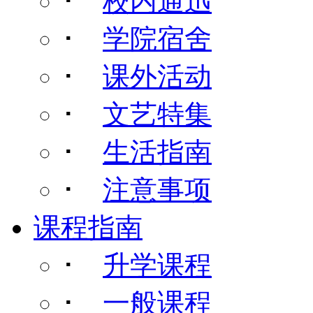
･
校内通迅
･
学院宿舍
･
课外活动
･
文艺特集
･
生活指南
･
注意事项
课程指南
･
升学课程
･
一般课程