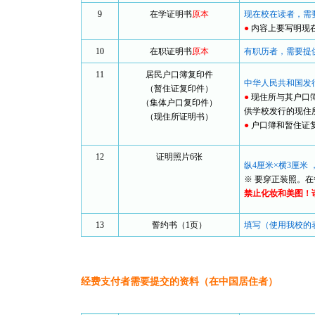
9
在学证明书
原本
现在校在读者，需
●
内容上要写明现
10
在职证明书
原本
有职历者，需要提
11
居民户口簿复印件
中华人民共和国发
（暂住证复印件）
●
现住所与其户口簿
（集体户口复印件）
供学校发行的现住
（现住所证明书）
●
户口簿和暂住证
12
证明照片6张
纵4厘米×横3厘米
※ 要穿正装照。
禁止化妆和美图！
13
誓约书（1页）
填写（使用我校的
经费支付者需要提交的资料（在中国居住者）