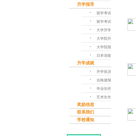
升学指导
･
留学考试对策
･
留学考试问答
･
大学升学指导
･
大学院升学课程
･
大学院报考指南
･
日本语能力考试
升学成就
･
升学状况
･
合格速报
･
毕业生经验谈
･
艺术生作品集
奖励信息
联系我们
学校通知