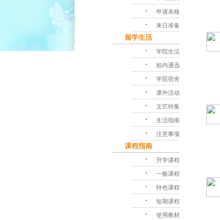
･
申请表格
･
来日准备
留学生活
･
学院生活
･
校内通迅
･
学院宿舍
･
课外活动
･
文艺特集
･
生活指南
･
注意事项
课程指南
･
升学课程
･
一般课程
･
特色课程
･
短期课程
･
使用教材