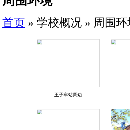
周围环境
首页
» 学校概况 » 周围环
王子车站周边