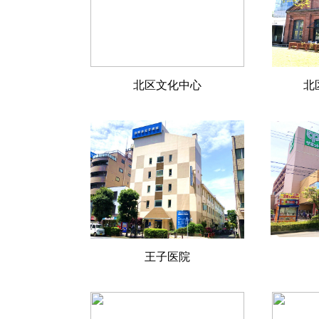
北区文化中心
北
王子医院