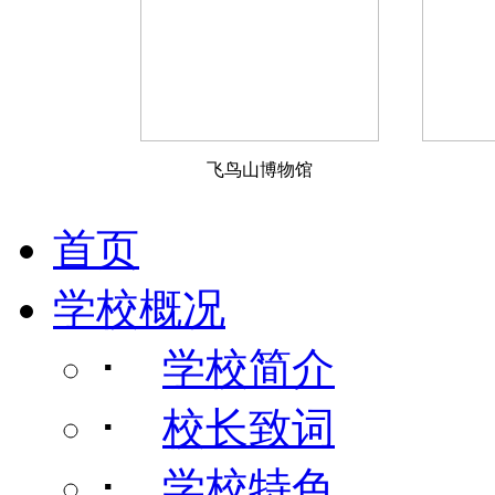
飞鸟山博物馆
首页
学校概况
･
学校简介
･
校长致词
･
学校特色