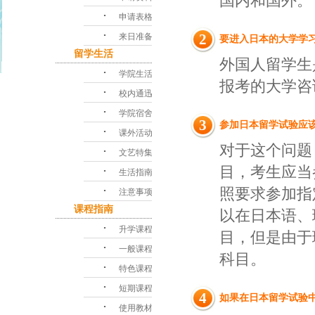
国内和国外。
･
申请表格
･
2
来日准备
要进入日本的大学学
留学生活
外国人留学生
･
学院生活
报考的大学咨
･
校内通迅
･
学院宿舍
3
参加日本留学试验
应
･
课外活动
对于这个问题
･
文艺特集
目，考生应当
･
生活指南
･
照要求参加指
注意事项
课程指南
以在日本语、
･
升学课程
目，但是由于
･
一般课程
科目。
･
特色课程
･
短期课程
4
如果在日本留学试验
･
使用教材