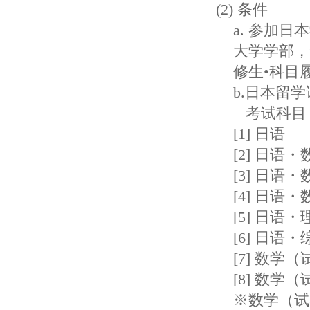
(2) 条件
a. 参加
大学学部，
修生•科目
b.日本留
考试科目，
[1] 日语
[2] 日语
[3] 日语
[4] 日
[5] 日语・
[6] 日语
[7] 数学
[8] 数学
※数学（试