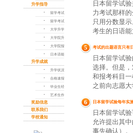
日本留学试验
升学指导
力考试那样的
･
留学考试对策
･
只用分数显示
留学考试问答
･
大学升学指导
考生的日语能
･
大学院升学课程
･
大学院报考指南
5
考试的出题语言只有
･
日本语能力考试
日本留学试验
升学成就
选择。但是，
･
升学状况
和报考科目一
･
合格速报
之前向志愿大
･
毕业生经验谈
･
艺术生作品集
6
日本留学试验每年实
奖励信息
联系我们
日本留学试验
学校通知
允许提出其中
事先确认）。