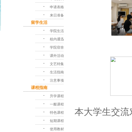
･
申请表格
･
来日准备
留学生活
･
学院生活
･
校内通迅
发
･
学院宿舍
･
课外活动
･
文艺特集
･
生活指南
･
注意事项
课程指南
･
升学课程
･
一般课程
本大学生交流
･
特色课程
･
短期课程
･
使用教材