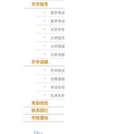
升学指导
･
留学考试对策
･
留学考试问答
･
大学升学指导
･
大学院升学课程
･
大学院报考指南
･
日本语能力考试
升学成就
･
升学状况
･
合格速报
･
毕业生经验谈
･
艺术生作品集
奖励信息
联系我们
学校通知