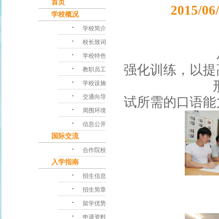
首页
2015
学校概况
･
学校简介
･
校长致词
从今年4月
･
学校特色
强化训练，以提
･
教职员工
･
形式多种多
学校设施
･
交通向导
试所需的口语能
･
周围环境
･
信息公开
国际交流
･
合作院校
入学指南
･
招生信息
･
招生简章
･
留学优势
･
申请资料