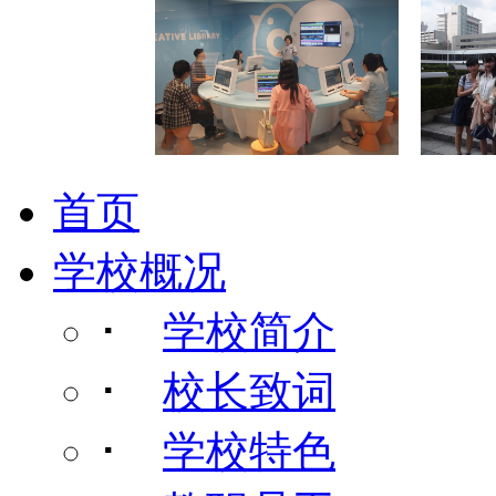
首页
学校概况
･
学校简介
･
校长致词
･
学校特色