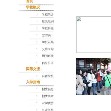
首页
学校概况
･
学校简介
･
校长致词
･
学校特色
･
教职员工
･
学校设施
･
交通向导
･
周围环境
･
信息公开
国际交流
･
合作院校
入学指南
･
招生信息
･
招生简章
･
留学优势
･
申请资料