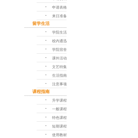
･
申请表格
･
来日准备
留学生活
･
学院生活
･
校内通迅
･
学院宿舍
･
课外活动
･
文艺特集
･
生活指南
･
注意事项
课程指南
･
升学课程
･
一般课程
･
特色课程
･
短期课程
･
使用教材