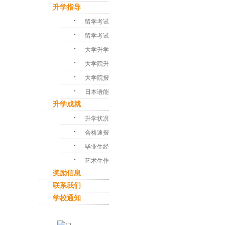
升学指导
･
留学考试对策
･
留学考试问答
･
大学升学指导
･
大学院升学课程
･
大学院报考指南
･
日本语能力考试
升学成就
･
升学状况
･
合格速报
･
毕业生经验谈
･
艺术生作品集
奖励信息
联系我们
学校通知