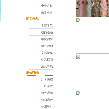
･
申请表格
･
来日准备
留学生活
･
学院生活
･
校内通迅
･
学院宿舍
･
课外活动
･
文艺特集
･
生活指南
･
注意事项
课程指南
･
升学课程
･
一般课程
･
特色课程
･
短期课程
･
使用教材