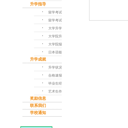
升学指导
･
留学考试对策
･
留学考试问答
･
大学升学指导
･
大学院升学课程
･
大学院报考指南
･
日本语能力考试
升学成就
･
升学状况
･
合格速报
･
毕业生经验谈
･
艺术生作品集
奖励信息
联系我们
学校通知