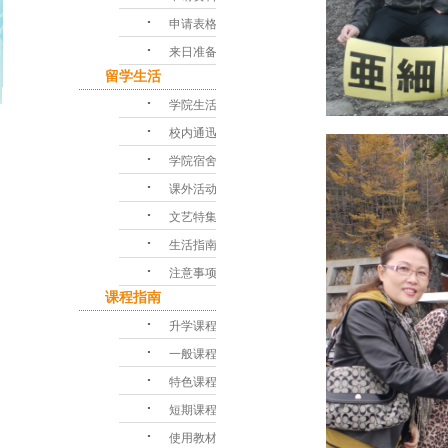
･
申请表格
･
来日准备
留学生活
･
学院生活
･
校内通迅
･
学院宿舍
･
课外活动
･
文艺特集
･
生活指南
･
注意事项
课程指南
･
升学课程
･
一般课程
･
特色课程
･
短期课程
･
使用教材