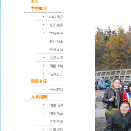
首页
学校概况
･
学校简介
･
校长致词
･
学校特色
･
教职员工
･
学校设施
･
交通向导
･
周围环境
･
信息公开
国际交流
･
合作院校
入学指南
･
招生信息
･
招生简章
･
留学优势
･
申请资料