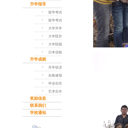
升学指导
･
留学考试对策
･
留学考试问答
･
大学升学指导
･
大学院升学课程
･
大学院报考指南
･
日本语能力考试
升学成就
･
升学状况
･
合格速报
･
毕业生经验谈
･
艺术生作品集
奖励信息
联系我们
学校通知