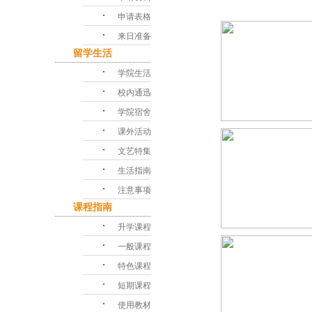
･
申请表格
･
来日准备
留学生活
･
学院生活
･
校内通迅
･
学院宿舍
･
课外活动
･
文艺特集
･
生活指南
･
注意事项
课程指南
･
升学课程
･
一般课程
･
特色课程
･
短期课程
･
使用教材