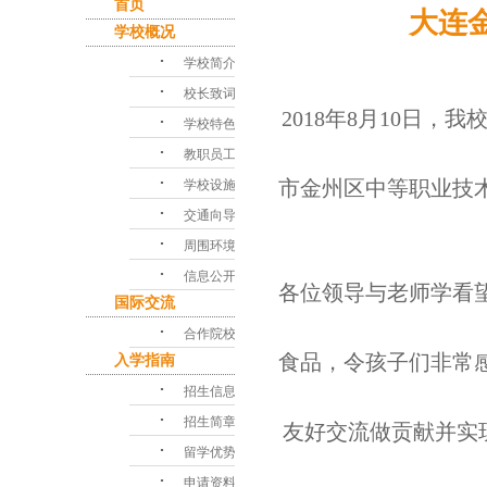
首页
大连
学校概况
･
学校简介
･
校长致词
2018年8月10日，
･
学校特色
･
教职员工
･
学校设施
市金州区中等职业技
･
交通向导
･
周围环境
･
信息公开
各位领导与老师
学看
国际交流
･
合作院校
食品，令孩子们非常
入学指南
･
招生信息
･
招生简章
友好交流做贡献并实
･
留学优势
･
申请资料