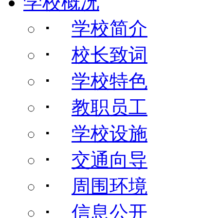
学校概况
･
学校简介
･
校长致词
･
学校特色
･
教职员工
･
学校设施
･
交通向导
･
周围环境
･
信息公开