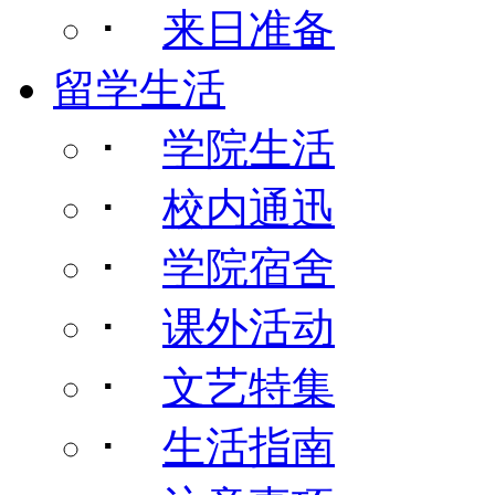
･
来日准备
留学生活
･
学院生活
･
校内通迅
･
学院宿舍
･
课外活动
･
文艺特集
･
生活指南