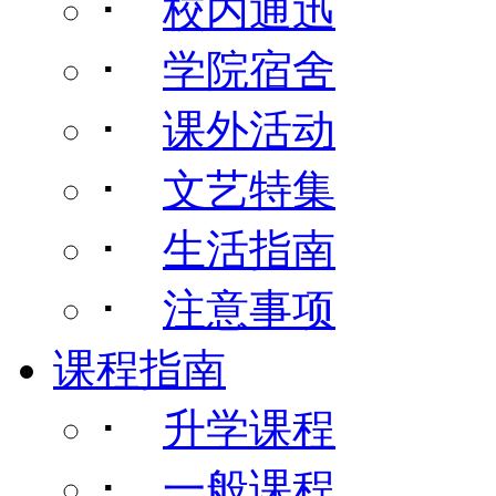
･
校内通迅
･
学院宿舍
･
课外活动
･
文艺特集
･
生活指南
･
注意事项
课程指南
･
升学课程
･
一般课程