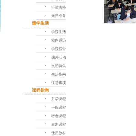
･
申请表格
･
来日准备
留学生活
･
学院生活
･
校内通迅
･
学院宿舍
･
课外活动
･
文艺特集
･
生活指南
･
注意事项
课程指南
･
升学课程
･
一般课程
･
特色课程
･
短期课程
･
使用教材