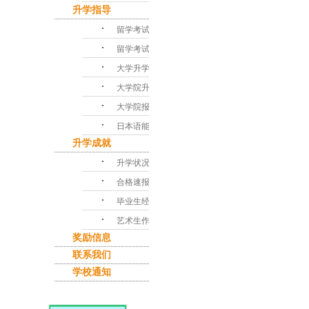
升学指导
･
留学考试对策
･
留学考试问答
･
大学升学指导
･
大学院升学课程
･
大学院报考指南
･
日本语能力考试
升学成就
･
升学状况
･
合格速报
･
毕业生经验谈
･
艺术生作品集
奖励信息
联系我们
学校通知