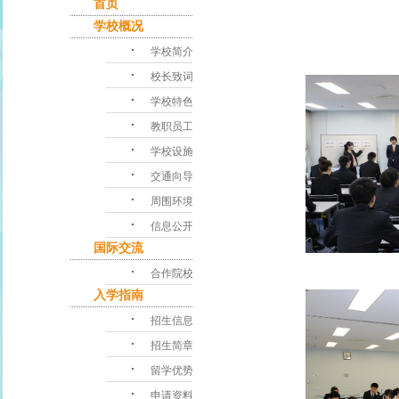
首页
学校概况
･
学校简介
･
校长致词
･
学校特色
･
教职员工
･
学校设施
･
交通向导
･
周围环境
･
信息公开
国际交流
･
合作院校
入学指南
･
招生信息
･
招生简章
･
留学优势
･
申请资料