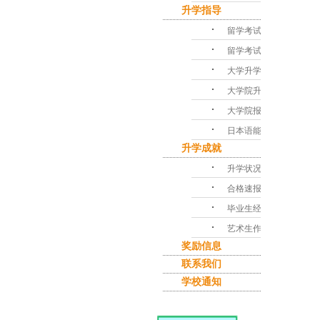
升学指导
･
留学考试对策
･
留学考试问答
･
大学升学指导
･
大学院升学课程
･
大学院报考指南
･
日本语能力考试
升学成就
･
升学状况
･
合格速报
･
毕业生经验谈
･
艺术生作品集
奖励信息
联系我们
学校通知