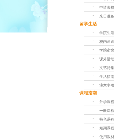
･
申请表格
･
来日准备
留学生活
･
学院生活
･
校内通迅
･
学院宿舍
･
课外活动
･
文艺特集
･
生活指南
･
注意事项
课程指南
･
升学课程
･
一般课程
･
特色课程
･
短期课程
･
使用教材