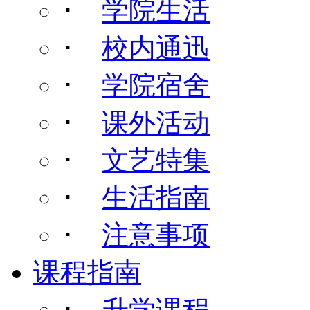
･
学院生活
･
校内通迅
･
学院宿舍
･
课外活动
･
文艺特集
･
生活指南
･
注意事项
课程指南
･
升学课程