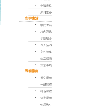
･
申请表格
･
来日准备
留学生活
･
学院生活
･
校内通迅
･
学院宿舍
･
课外活动
･
文艺特集
･
生活指南
･
注意事项
课程指南
･
升学课程
･
一般课程
･
特色课程
･
短期课程
･
使用教材