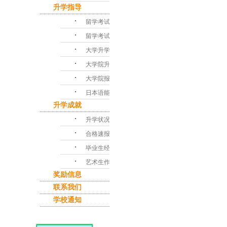
升学指导
･
留学考试对策
･
留学考试问答
･
大学升学指导
･
大学院升学课程
･
大学院报考指南
･
日本语能力考试
升学成就
･
升学状况
･
合格速报
･
毕业生经验谈
･
艺术生作品集
奖励信息
联系我们
学校通知