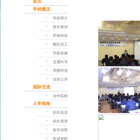
首页
学校概况
･
学校简介
･
校长致词
･
学校特色
･
教职员工
･
学校设施
･
交通向导
･
周围环境
･
信息公开
国际交流
･
合作院校
入学指南
･
招生信息
･
招生简章
･
留学优势
･
申请资料