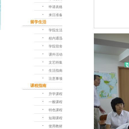
･
申请表格
･
来日准备
留学生活
･
学院生活
･
校内通迅
･
学院宿舍
･
课外活动
･
文艺特集
･
生活指南
･
注意事项
课程指南
･
升学课程
･
一般课程
･
特色课程
･
短期课程
･
使用教材