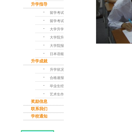
升学指导
･
留学考试对策
･
留学考试问答
･
大学升学指导
･
大学院升学课程
･
大学院报考指南
･
日本语能力考试
升学成就
･
升学状况
･
合格速报
･
毕业生经验谈
･
艺术生作品集
奖励信息
联系我们
学校通知