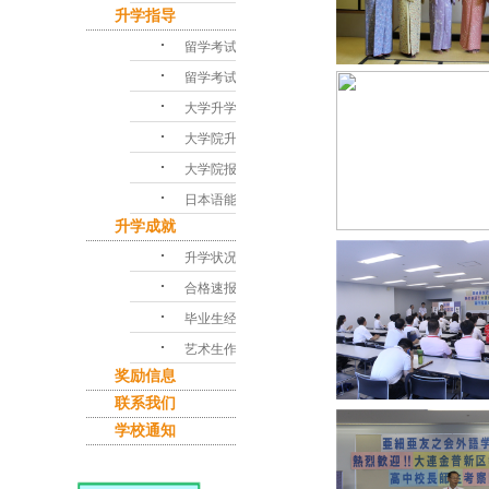
升学指导
･
留学考试对策
･
留学考试问答
･
大学升学指导
･
大学院升学课程
･
大学院报考指南
･
日本语能力考试
升学成就
･
升学状况
･
合格速报
･
毕业生经验谈
･
艺术生作品集
奖励信息
联系我们
学校通知