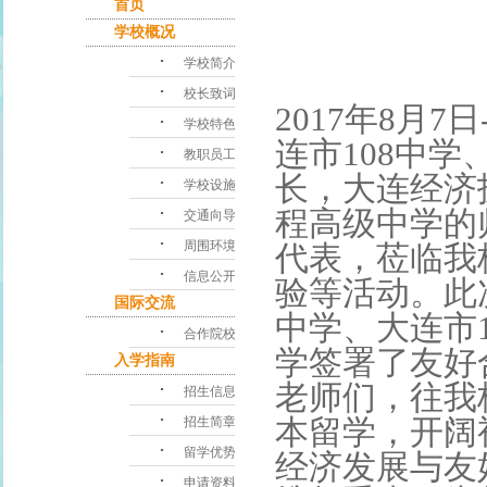
首页
学校概况
･
学校简介
･
校长致词
2017年8月
･
学校特色
连市108中
･
教职员工
长，大连经济
･
学校设施
･
程高级中学的
交通向导
･
周围环境
代表，莅临我
･
信息公开
验等活动。此
国际交流
中学、大连市
･
合作院校
学签署了友好
入学指南
老师们，往我
･
招生信息
･
本留学，开阔
招生简章
･
留学优势
经济发展与友
･
申请资料