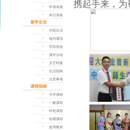
携起手来，为
･
申请表格
･
来日准备
留学生活
･
学院生活
･
校内通迅
･
学院宿舍
･
课外活动
･
文艺特集
･
生活指南
･
注意事项
课程指南
･
升学课程
･
一般课程
･
特色课程
･
短期课程
･
使用教材