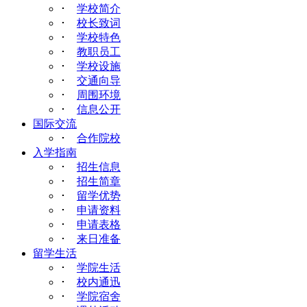
･
学校简介
･
校长致词
･
学校特色
･
教职员工
･
学校设施
･
交通向导
･
周围环境
･
信息公开
国际交流
･
合作院校
入学指南
･
招生信息
･
招生简章
･
留学优势
･
申请资料
･
申请表格
･
来日准备
留学生活
･
学院生活
･
校内通迅
･
学院宿舍