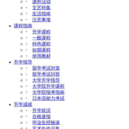
･
课外活动
･
文艺特集
･
生活指南
･
注意事项
课程指南
･
升学课程
･
一般课程
･
特色课程
･
短期课程
･
使用教材
升学指导
･
留学考试对策
･
留学考试问答
･
大学升学指导
･
大学院升学课程
･
大学院报考指南
･
日本语能力考试
升学成就
･
升学状况
･
合格速报
･
毕业生经验谈
･
艺术生作品集