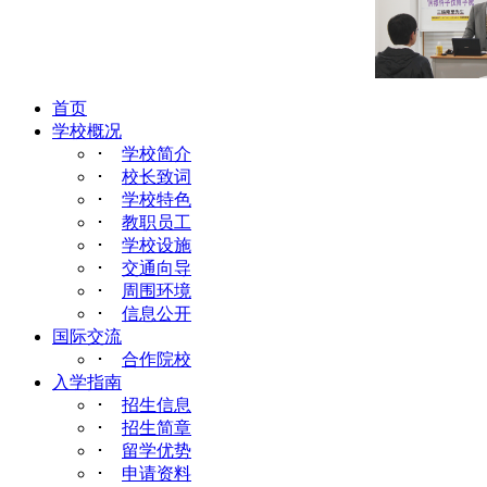
首页
学校概况
･
学校简介
･
校长致词
･
学校特色
･
教职员工
･
学校设施
･
交通向导
･
周围环境
･
信息公开
国际交流
･
合作院校
入学指南
･
招生信息
･
招生简章
･
留学优势
･
申请资料