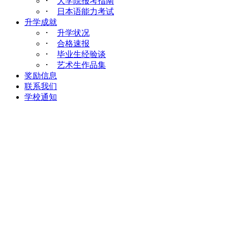
･
大学院报考指南
･
日本语能力考试
升学成就
･
升学状况
･
合格速报
･
毕业生经验谈
･
艺术生作品集
奖励信息
联系我们
学校通知