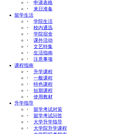
･
申请表格
･
来日准备
留学生活
･
学院生活
･
校内通迅
･
学院宿舍
･
课外活动
･
文艺特集
･
生活指南
･
注意事项
课程指南
･
升学课程
･
一般课程
･
特色课程
･
短期课程
･
使用教材
升学指导
･
留学考试对策
･
留学考试问答
･
大学升学指导
･
大学院升学课程