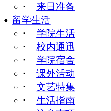
･
来日准备
留学生活
･
学院生活
･
校内通迅
･
学院宿舍
･
课外活动
･
文艺特集
･
生活指南