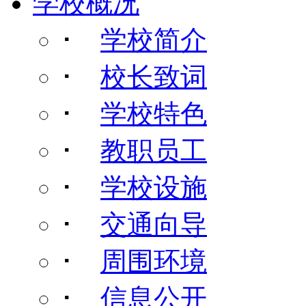
学校概况
･
学校简介
･
校长致词
･
学校特色
･
教职员工
･
学校设施
･
交通向导
･
周围环境
･
信息公开