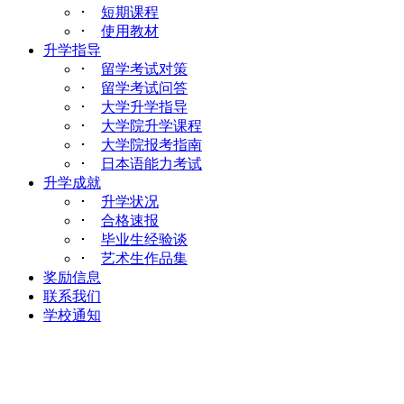
･
短期课程
･
使用教材
升学指导
･
留学考试对策
･
留学考试问答
･
大学升学指导
･
大学院升学课程
･
大学院报考指南
･
日本语能力考试
升学成就
･
升学状况
･
合格速报
･
毕业生经验谈
･
艺术生作品集
奖励信息
联系我们
学校通知