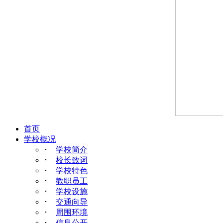
首页
学校概况
･
学校简介
･
校长致词
･
学校特色
･
教职员工
･
学校设施
･
交通向导
･
周围环境
･
信息公开