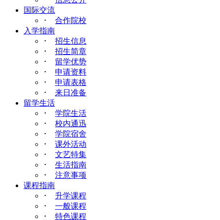
国际交流
･
合作院校
入学指南
･
招生信息
･
招生简章
･
留学优势
･
申请资料
･
申请表格
･
来日准备
留学生活
･
学院生活
･
校内通迅
･
学院宿舍
･
课外活动
･
文艺特集
･
生活指南
･
注意事项
课程指南
･
升学课程
･
一般课程
･
特色课程