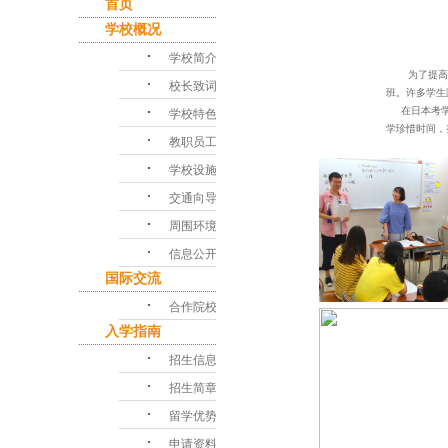
首页
学校概况
･
学校简介
为了提高
･
校长致词
班。许多学生
･
在日本考
学校特色
学珍惜时间，
･
教职员工
･
学校设施
･
交通向导
･
周围环境
･
信息公开
国际交流
･
合作院校
入学指南
･
招生信息
･
招生简章
･
留学优势
･
申请资料