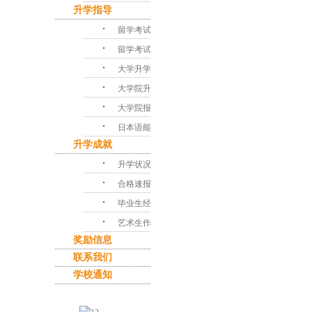
升学指导
･
留学考试对策
･
留学考试问答
･
大学升学指导
･
大学院升学课程
･
大学院报考指南
･
日本语能力考试
升学成就
･
升学状况
･
合格速报
･
毕业生经验谈
･
艺术生作品集
奖励信息
联系我们
学校通知