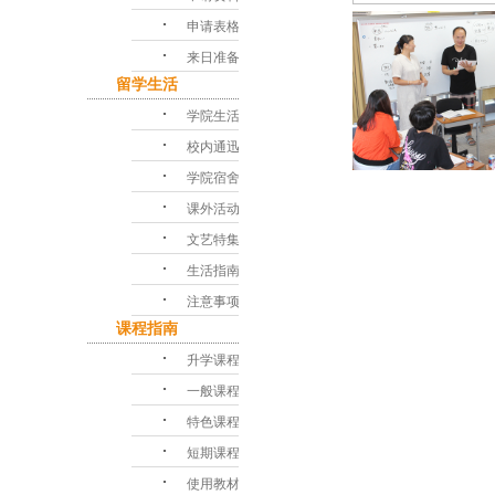
･
申请表格
･
来日准备
留学生活
･
学院生活
･
校内通迅
･
学院宿舍
･
课外活动
･
文艺特集
･
生活指南
･
注意事项
课程指南
･
升学课程
･
一般课程
･
特色课程
･
短期课程
･
使用教材