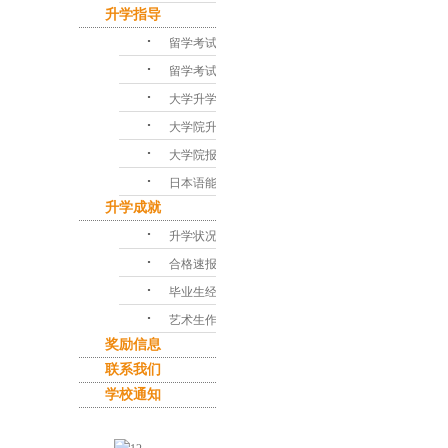
升学指导
･
留学考试对策
･
留学考试问答
･
大学升学指导
･
大学院升学课程
･
大学院报考指南
･
日本语能力考试
升学成就
･
升学状况
･
合格速报
･
毕业生经验谈
･
艺术生作品集
奖励信息
联系我们
学校通知