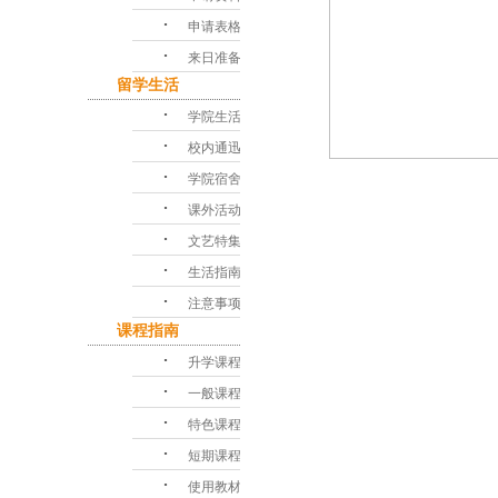
･
申请表格
･
来日准备
留学生活
･
学院生活
･
校内通迅
･
学院宿舍
･
课外活动
･
文艺特集
･
生活指南
･
注意事项
课程指南
･
升学课程
･
一般课程
･
特色课程
･
短期课程
･
使用教材