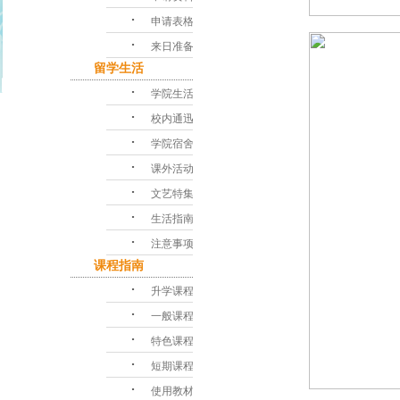
･
申请表格
･
来日准备
留学生活
･
学院生活
･
校内通迅
･
学院宿舍
･
课外活动
･
文艺特集
･
生活指南
･
注意事项
课程指南
･
升学课程
･
一般课程
･
特色课程
･
短期课程
･
使用教材