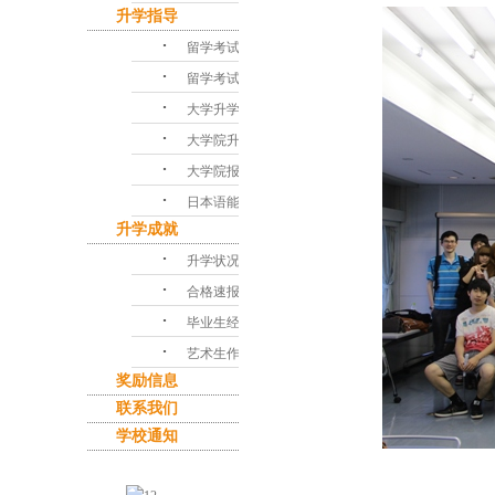
升学指导
･
留学考试对策
･
留学考试问答
･
大学升学指导
･
大学院升学课程
･
大学院报考指南
･
日本语能力考试
升学成就
･
升学状况
･
合格速报
･
毕业生经验谈
･
艺术生作品集
奖励信息
联系我们
学校通知