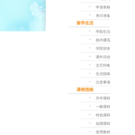
･
申请表格
･
来日准备
留学生活
･
学院生活
･
校内通迅
･
学院宿舍
･
课外活动
･
文艺特集
･
生活指南
･
注意事项
课程指南
･
升学课程
･
一般课程
･
特色课程
･
短期课程
･
使用教材