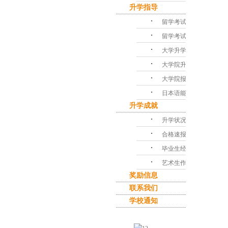
升学指导
･
留学考试对策
･
留学考试问答
･
大学升学指导
･
大学院升学课程
･
大学院报考指南
･
日本语能力考试
升学成就
･
升学状况
･
合格速报
･
毕业生经验谈
･
艺术生作品集
奖励信息
联系我们
学校通知