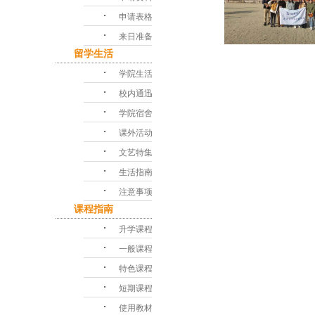
･
申请表格
･
来日准备
留学生活
･
学院生活
･
校内通迅
･
学院宿舍
･
课外活动
･
文艺特集
･
生活指南
･
注意事项
课程指南
･
升学课程
･
一般课程
･
特色课程
･
短期课程
･
使用教材