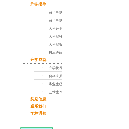
升学指导
･
留学考试对策
･
留学考试问答
･
大学升学指导
･
大学院升学课程
･
大学院报考指南
･
日本语能力考试
升学成就
･
升学状况
･
合格速报
･
毕业生经验谈
･
艺术生作品集
奖励信息
联系我们
学校通知