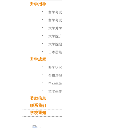
升学指导
･
留学考试对策
･
留学考试问答
･
大学升学指导
･
大学院升学课程
･
大学院报考指南
･
日本语能力考试
升学成就
･
升学状况
･
合格速报
･
毕业生经验谈
･
艺术生作品集
奖励信息
联系我们
学校通知