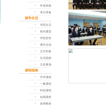
･
申请表格
･
来日准备
留学生活
･
学院生活
･
校内通迅
･
学院宿舍
･
课外活动
･
文艺特集
･
生活指南
･
注意事项
课程指南
･
升学课程
･
一般课程
･
特色课程
･
短期课程
･
使用教材