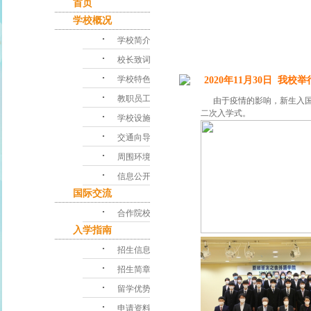
首页
学校概况
･
学校简介
･
校长致词
･
学校特色
2020年11月30日 我校
･
教职员工
由于疫情的影响，新生入国时期
二次入学式。
･
学校设施
･
交通向导
･
周围环境
･
信息公开
国际交流
･
合作院校
入学指南
･
招生信息
･
招生简章
･
留学优势
･
申请资料