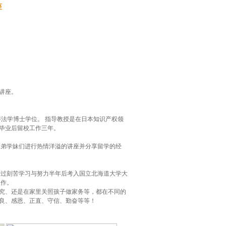
座
了讲座。
法学博士学位。 指导教授是在日本知识产权领
毕业后留校工作三年。
弟学妹们进行热情洋溢的讲座并分享留学的经
过刻苦学习与努力半年后考入国立北海道大学大
工作。
究、还是在家里关照孩子做家务等，都在不同的
良、感恩、正直、守信、勤奋等等！