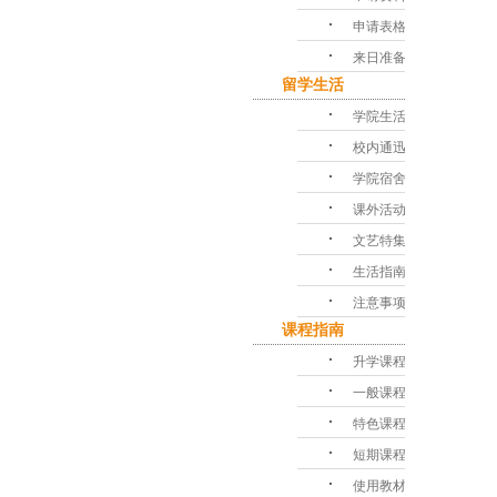
･
申请表格
･
来日准备
留学生活
･
学院生活
･
校内通迅
･
学院宿舍
･
课外活动
･
文艺特集
･
生活指南
･
注意事项
课程指南
･
升学课程
･
一般课程
･
特色课程
･
短期课程
･
使用教材