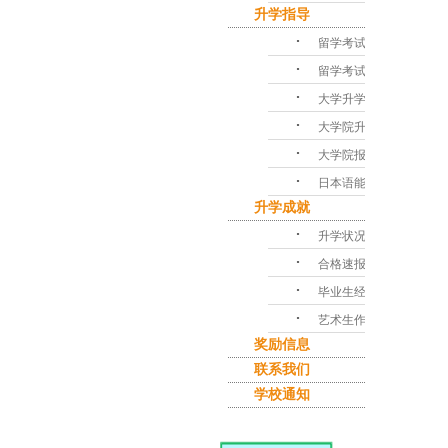
升学指导
･
留学考试对策
･
留学考试问答
･
大学升学指导
･
大学院升学课程
･
大学院报考指南
･
日本语能力考试
升学成就
･
升学状况
･
合格速报
･
毕业生经验谈
･
艺术生作品集
奖励信息
联系我们
学校通知