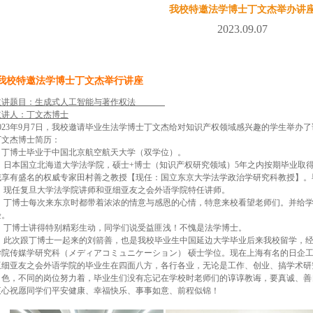
我校特邀法学博士丁文杰举办讲
2023.09.07
我校特邀法学博士丁文杰举行讲座
主讲题目：生成式人工智能与著作权法
主讲人：丁文杰博士
2023年9月7日，我校邀请毕业生法学博士丁文杰给对知识产权领域感兴趣的学生举办
丁文杰博士简历：
丁博士毕业于中国北京航空航天大学（双学位）。
日本国立北海道大学法学院，硕士+博士（知识产权研究领域）5年之内按期毕业取得
域享有盛名的权威专家田村善之教授【现任：国立东京大学法学政治学研究科教授】。
现任复旦大学法学院讲师和亚细亚友之会外语学院特任讲师。
丁博士每次来东京时都带着浓浓的情意与感恩的心情，特意来校看望老师们。并给学
验。
丁博士讲得特别精彩生动，同学们说受益匪浅！不愧是法学博士。
此次跟丁博士一起来的刘箭善，也是我校毕业生中国延边大学毕业后来我校留学，经
学院传媒学研究科（メディアコミュニケーション） 硕士学位。现在上海有名的日企
亚细亚友之会外语学院的毕业生在四面八方，各行各业，无论是工作、创业、搞学术研
角色，不同的岗位努力着，毕业生们没有忘记在学校时老师们的谆谆教诲，要真诚、善
衷心祝愿同学们平安健康、幸福快乐、事事如意、前程似锦！