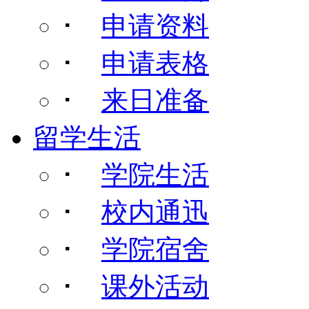
･
申请资料
･
申请表格
･
来日准备
留学生活
･
学院生活
･
校内通迅
･
学院宿舍
･
课外活动