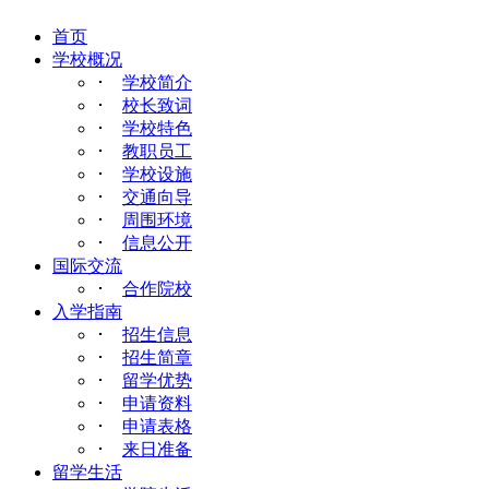
首页
学校概况
･
学校简介
･
校长致词
･
学校特色
･
教职员工
･
学校设施
･
交通向导
･
周围环境
･
信息公开
国际交流
･
合作院校
入学指南
･
招生信息
･
招生简章
･
留学优势
･
申请资料
･
申请表格
･
来日准备
留学生活