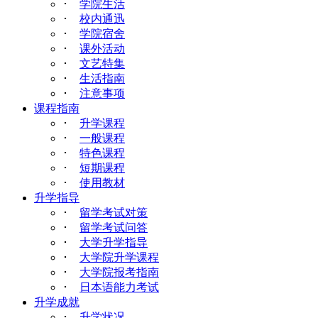
･
学院生活
･
校内通迅
･
学院宿舍
･
课外活动
･
文艺特集
･
生活指南
･
注意事项
课程指南
･
升学课程
･
一般课程
･
特色课程
･
短期课程
･
使用教材
升学指导
･
留学考试对策
･
留学考试问答
･
大学升学指导
･
大学院升学课程
･
大学院报考指南
･
日本语能力考试
升学成就
･
升学状况