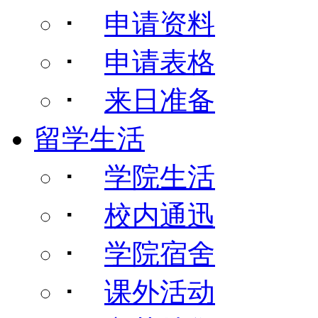
･
申请资料
･
申请表格
･
来日准备
留学生活
･
学院生活
･
校内通迅
･
学院宿舍
･
课外活动