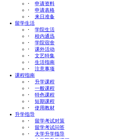
･
申请资料
･
申请表格
･
来日准备
留学生活
･
学院生活
･
校内通迅
･
学院宿舍
･
课外活动
･
文艺特集
･
生活指南
･
注意事项
课程指南
･
升学课程
･
一般课程
･
特色课程
･
短期课程
･
使用教材
升学指导
･
留学考试对策
･
留学考试问答
･
大学升学指导