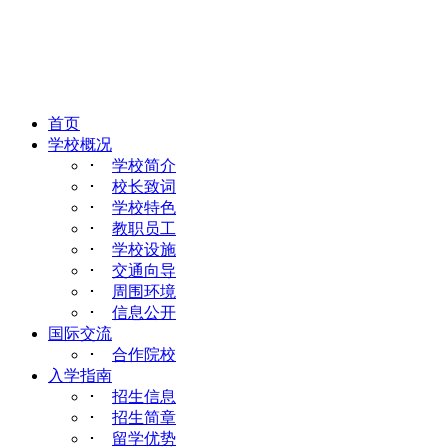
首页
学校概况
･
学校简介
･
校长致词
･
学校特色
･
教职员工
･
学校设施
･
交通向导
･
周围环境
･
信息公开
国际交流
･
合作院校
入学指南
･
招生信息
･
招生简章
･
留学优势