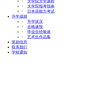
･
大学院升学课程
･
大学院报考指南
･
日本语能力考试
升学成就
･
升学状况
･
合格速报
･
毕业生经验谈
･
艺术生作品集
奖励信息
联系我们
学校通知