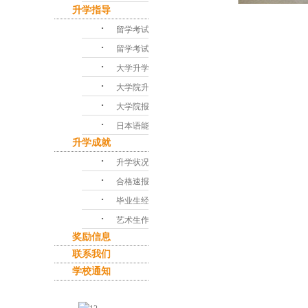
升学指导
･
留学考试对策
･
留学考试问答
･
大学升学指导
･
大学院升学课程
･
大学院报考指南
･
日本语能力考试
升学成就
･
升学状况
･
合格速报
･
毕业生经验谈
･
艺术生作品集
奖励信息
联系我们
学校通知