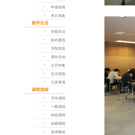
･
申请表格
･
来日准备
留学生活
･
学院生活
･
校内通迅
･
学院宿舍
･
课外活动
･
文艺特集
･
生活指南
･
注意事项
课程指南
･
升学课程
･
一般课程
･
特色课程
･
短期课程
･
使用教材