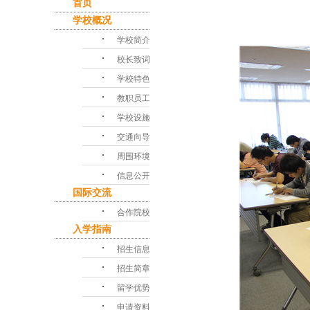
首页
学校概况
･
学校简介
･
校长致词
･
学校特色
･
教职员工
･
学校设施
･
交通向导
･
周围环境
･
信息公开
国际交流
･
合作院校
入学指南
･
招生信息
･
招生简章
･
留学优势
･
申请资料