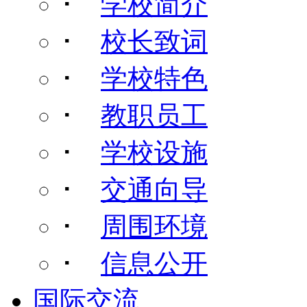
･
学校简介
･
校长致词
･
学校特色
･
教职员工
･
学校设施
･
交通向导
･
周围环境
･
信息公开
国际交流