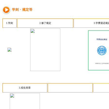
学则・规定等
1.学则
2.修了规定
3.学费退还规
5.招生简章