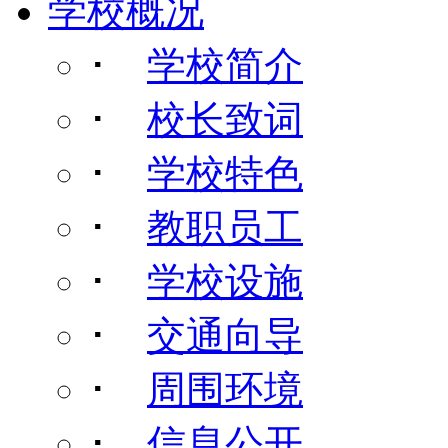
学校概况
･
学校简介
･
校长致词
･
学校特色
･
教职员工
･
学校设施
･
交通向导
･
周围环境
･
信息公开