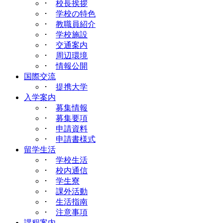
･
校長挨拶
･
学校の特色
･
教職員紹介
･
学校施設
･
交通案内
･
周辺環境
･
情報公開
国際交流
･
提携大学
入学案内
･
募集情報
･
募集要項
･
申請資料
･
申請書様式
留学生活
･
学校生活
･
校内通信
･
学生寮
･
課外活動
･
生活指南
･
注意事項
課程案内