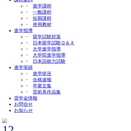
･
進学課程
･
一般課程
･
短期課程
･
使用教材
進学指導
･
留学試験対策
･
日本留学試験Ｑ＆Ａ
･
大学進学指導
･
大学院進学指導
･
日本語能力試験
進学実績
･
進学状況
･
合格速報
･
卒業文集
･
芸術系作品集
奨学金情報
お問合せ
お知らせ